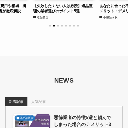
の費用や相場、掛
【失敗したくない人は必読】遺品整
あなたに合った
者が徹底解説
理の業者選びのポイント5選
メリット・デメ
遺品整理
不用品回収
NEWS
新着記事
人気記事
悪徳業者の特徴5選と頼んで
不用品回収
しまった場合のデメリット3