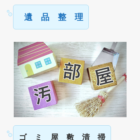
遺 品 整 理
ゴ ミ 屋 敷 清 掃